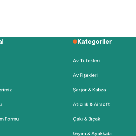
Deneyimini Paylaş
Yorum Yaz
Soru Sor
al
Kategoriler
Av Tüfekleri
Av Fişekleri
Gönder
lerimiz
Şarjör & Kabza
u
Atıcılık & Airsoft
rim Formu
Çakı & Bıçak
Giyim & Ayakkabı