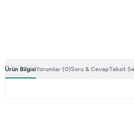
Ürün Bilgisi
Yorumlar (0)
Soru & Cevap
Taksit S
Bu ürünün fiyat bilgisi, resim, ürün açıklamalarında ve diğer konulard
Görüş ve önerileriniz için teşekkür ederiz.