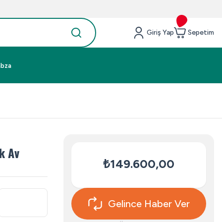
Giriş Yap
Sepetim
abza
k Av
₺149.600,00
Gelince Haber Ver