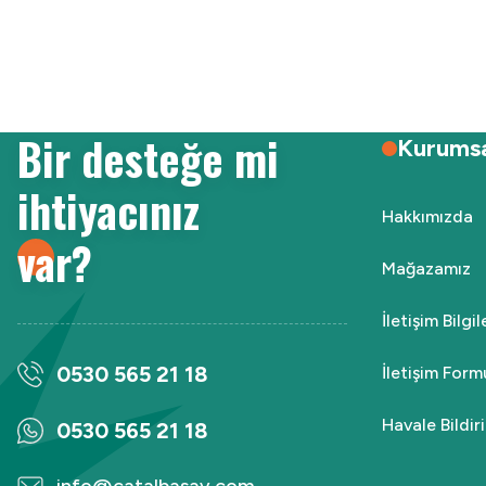
Ürün resmi kalitesiz, bozuk veya görüntülenemiyor.
Ürün açıklamasında eksik bilgiler bulunuyor.
Ürün bilgilerinde hatalar bulunuyor.
Ürün fiyatı diğer sitelerden daha pahalı.
Bir desteğe mi
Bu ürüne benzer farklı alternatifler olmalı.
Kurums
ihtiyacınız
Hakkımızda
var?
Mağazamız
İletişim Bilgi
0530 565 21 18
İletişim Form
Havale Bildi
0530 565 21 18