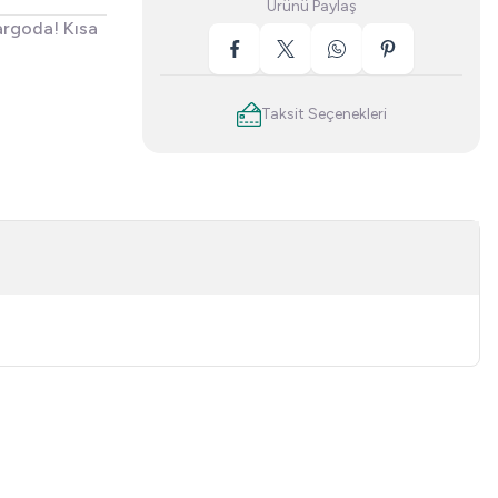
Ürünü Paylaş
argoda! Kısa
Taksit Seçenekleri
niz.