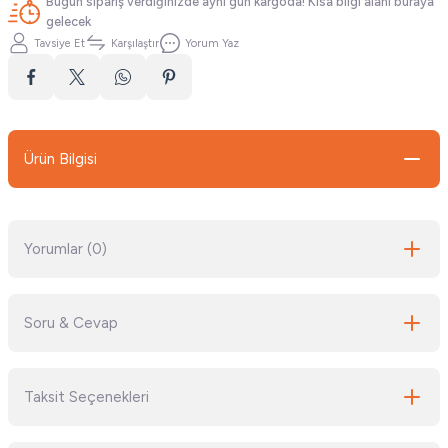
Bugün sipariş verdiğinizde aynı gün kargoda! Kısa bilgi alanı buraya
gelecek
Tavsiye Et
Karşılaştır
Yorum Yaz
Ürün Bilgisi
Yorumlar (0)
Soru & Cevap
Bu ürüne ilk yorumu siz yapın!
Taksit Seçenekleri
Yorum Yaz
Ürün hakkında henüz soru sorulmamış.