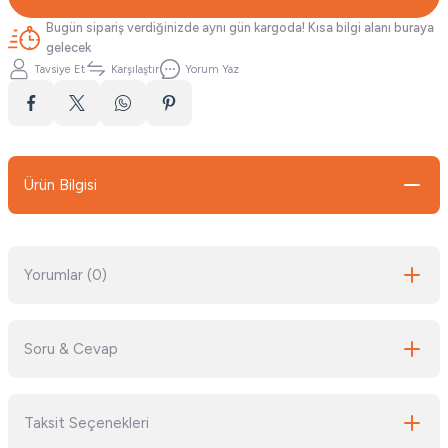
Bugün sipariş verdiğinizde aynı gün kargoda! Kısa bilgi alanı buraya
gelecek
Tavsiye Et
Karşılaştır
Yorum Yaz
Ürün Bilgisi
Yorumlar (0)
Soru & Cevap
Bu ürüne ilk yorumu siz yapın!
Taksit Seçenekleri
Yorum Yaz
Ürün hakkında henüz soru sorulmamış.