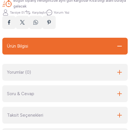
Bugün sipariş verdiğinizde aynı gün kargoda! Kısa bilgi alanı buraya
gelecek
Tavsiye Et
Karşılaştır
Yorum Yaz
Ürün Bilgisi
Yorumlar (0)
Soru & Cevap
Bu ürüne ilk yorumu siz yapın!
Taksit Seçenekleri
Yorum Yaz
Ürün hakkında henüz soru sorulmamış.