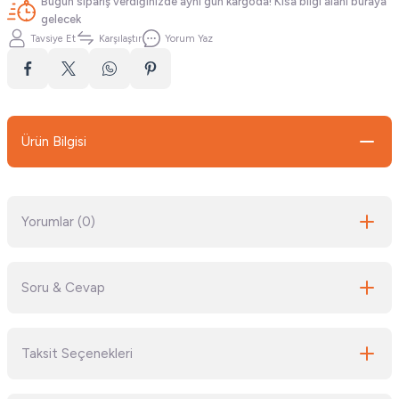
Bugün sipariş verdiğinizde aynı gün kargoda! Kısa bilgi alanı buraya
gelecek
Tavsiye Et
Karşılaştır
Yorum Yaz
Ürün Bilgisi
Yorumlar (0)
Soru & Cevap
Bu ürüne ilk yorumu siz yapın!
Taksit Seçenekleri
Yorum Yaz
Ürün hakkında henüz soru sorulmamış.