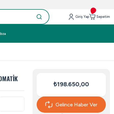
Giriş Yap
Sepetim
abza
TOMATİK
₺198.650,00
Gelince Haber Ver