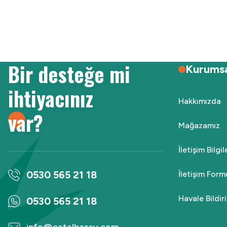
Ürün resmi kalitesiz, bozuk veya görüntülenemiyor.
Ürün açıklamasında eksik bilgiler bulunuyor.
Ürün bilgilerinde hatalar bulunuyor.
Ürün fiyatı diğer sitelerden daha pahalı.
Bir desteğe mi
Bu ürüne benzer farklı alternatifler olmalı.
Kurums
ihtiyacınız
Hakkımızda
var?
Mağazamız
İletişim Bilgi
0530 565 21 18
İletişim Form
Havale Bildi
0530 565 21 18