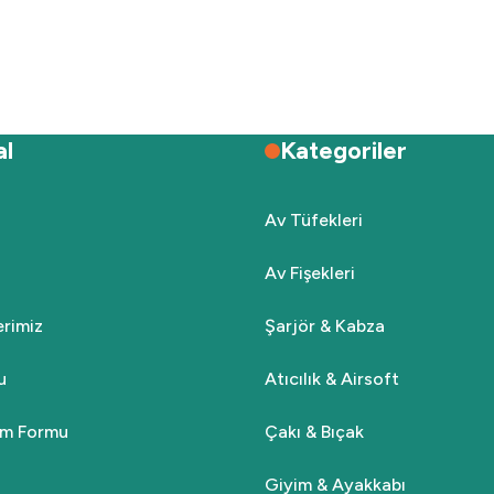
Deneyimini Paylaş
Yorum Yaz
Soru Sor
al
Kategoriler
Av Tüfekleri
Av Fişekleri
Gönder
lerimiz
Şarjör & Kabza
u
Atıcılık & Airsoft
rim Formu
Çakı & Bıçak
Giyim & Ayakkabı