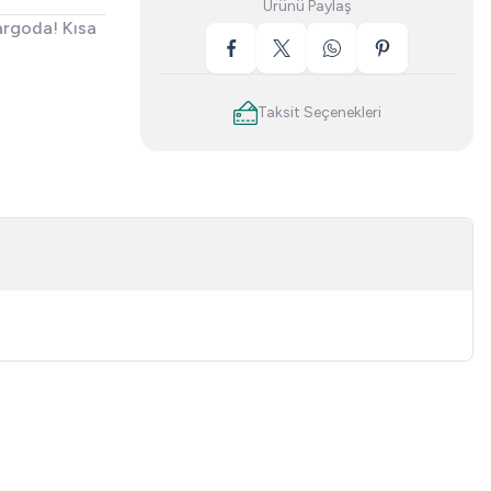
Ürünü Paylaş
argoda! Kısa
Taksit Seçenekleri
niz.