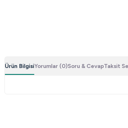
Ürün Bilgisi
Yorumlar (0)
Soru & Cevap
Taksit S
Bu ürünün fiyat bilgisi, resim, ürün açıklamalarında ve diğer konulard
Görüş ve önerileriniz için teşekkür ederiz.