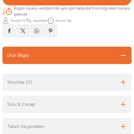
Bugün sipariş verdiğinizde aynı gün kargoda! Kısa bilgi alanı buraya
gelecek
Tavsiye Et
Karşılaştır
Yorum Yaz
Ürün Bilgisi
Yorumlar (0)
Soru & Cevap
Bu ürüne ilk yorumu siz yapın!
Taksit Seçenekleri
Yorum Yaz
Ürün hakkında henüz soru sorulmamış.