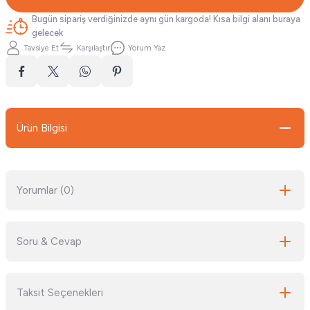
Bugün sipariş verdiğinizde aynı gün kargoda! Kısa bilgi alanı buraya
gelecek
Tavsiye Et
Karşılaştır
Yorum Yaz
Ürün Bilgisi
Yorumlar (0)
Soru & Cevap
Bu ürüne ilk yorumu siz yapın!
Taksit Seçenekleri
Yorum Yaz
Ürün hakkında henüz soru sorulmamış.