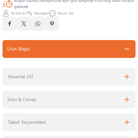
Bugün sipariş verdiğinizde aynı gün kargoda! Kısa bilgi alanı buraya
gelecek
Tavsiye Et
Karşılaştır
Yorum Yaz
Ürün Bilgisi
Yorumlar (0)
Soru & Cevap
Bu ürüne ilk yorumu siz yapın!
Taksit Seçenekleri
Yorum Yaz
Ürün hakkında henüz soru sorulmamış.