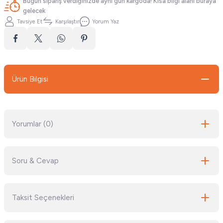
Bugün sipariş verdiğinizde aynı gün kargoda! Kısa bilgi alanı buraya
gelecek
Tavsiye Et
Karşılaştır
Yorum Yaz
Ürün Bilgisi
Yorumlar (0)
Soru & Cevap
Bu ürüne ilk yorumu siz yapın!
Taksit Seçenekleri
Yorum Yaz
Ürün hakkında henüz soru sorulmamış.