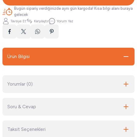
Bugün sipariş verdiğinizde aynı gün kargoda! Kısa bilgi alanı buraya
gelecek
Tavsiye Et
Karşılaştır
Yorum Yaz
Ürün Bilgisi
Yorumlar (0)
Soru & Cevap
Bu ürüne ilk yorumu siz yapın!
Taksit Seçenekleri
Yorum Yaz
Ürün hakkında henüz soru sorulmamış.