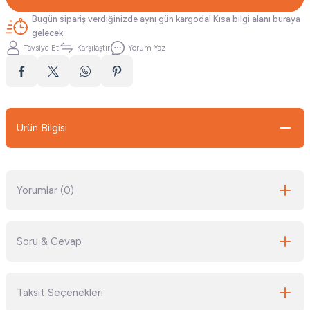
Bugün sipariş verdiğinizde aynı gün kargoda! Kısa bilgi alanı buraya
gelecek
Tavsiye Et
Karşılaştır
Yorum Yaz
Ürün Bilgisi
Yorumlar (0)
Soru & Cevap
Bu ürüne ilk yorumu siz yapın!
Taksit Seçenekleri
Yorum Yaz
Ürün hakkında henüz soru sorulmamış.