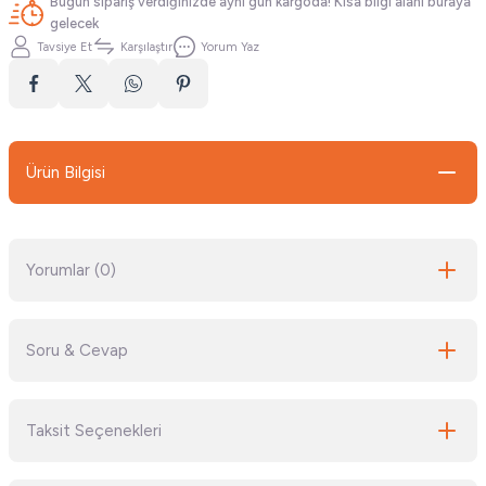
Bugün sipariş verdiğinizde aynı gün kargoda! Kısa bilgi alanı buraya
gelecek
Tavsiye Et
Karşılaştır
Yorum Yaz
Ürün Bilgisi
Yorumlar (0)
Soru & Cevap
Bu ürüne ilk yorumu siz yapın!
Taksit Seçenekleri
Yorum Yaz
Ürün hakkında henüz soru sorulmamış.