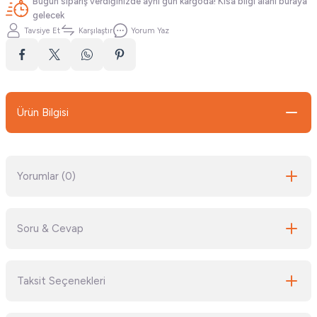
Bugün sipariş verdiğinizde aynı gün kargoda! Kısa bilgi alanı buraya
gelecek
Tavsiye Et
Karşılaştır
Yorum Yaz
Ürün Bilgisi
Yorumlar (0)
Soru & Cevap
Bu ürüne ilk yorumu siz yapın!
Taksit Seçenekleri
Yorum Yaz
Ürün hakkında henüz soru sorulmamış.