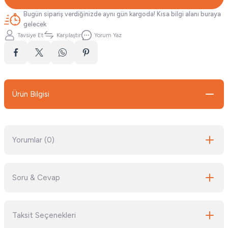
Bugün sipariş verdiğinizde aynı gün kargoda! Kısa bilgi alanı buraya
gelecek
Tavsiye Et
Karşılaştır
Yorum Yaz
Ürün Bilgisi
Yorumlar (0)
Soru & Cevap
Bu ürüne ilk yorumu siz yapın!
Taksit Seçenekleri
Yorum Yaz
Ürün hakkında henüz soru sorulmamış.