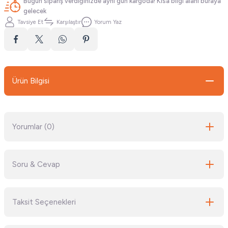
Bugün sipariş verdiğinizde aynı gün kargoda! Kısa bilgi alanı buraya
gelecek
Tavsiye Et
Karşılaştır
Yorum Yaz
Ürün Bilgisi
Yorumlar (0)
Soru & Cevap
Bu ürüne ilk yorumu siz yapın!
Taksit Seçenekleri
Yorum Yaz
Ürün hakkında henüz soru sorulmamış.