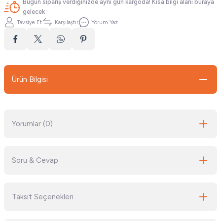
Bugün sipariş verdiğinizde aynı gün kargoda! Kısa bilgi alanı buraya
gelecek
Tavsiye Et
Karşılaştır
Yorum Yaz
Ürün Bilgisi
Yorumlar (0)
Soru & Cevap
Bu ürüne ilk yorumu siz yapın!
Taksit Seçenekleri
Yorum Yaz
Ürün hakkında henüz soru sorulmamış.