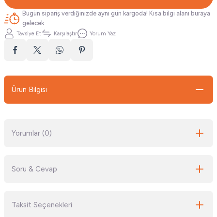
Bugün sipariş verdiğinizde aynı gün kargoda! Kısa bilgi alanı buraya
gelecek
Tavsiye Et
Karşılaştır
Yorum Yaz
Ürün Bilgisi
Yorumlar (0)
Soru & Cevap
Bu ürüne ilk yorumu siz yapın!
Taksit Seçenekleri
Yorum Yaz
Ürün hakkında henüz soru sorulmamış.