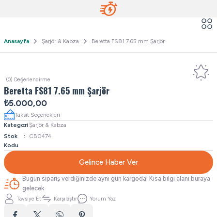
Anasayfa
Şarjör & Kabza
Beretta FS81 7.65 mm Şarjör
(0) Değerlendirme
Beretta FS81 7.65 mm Şarjör
₺5.000,00
Taksit Seçenekleri
Kategori
Şarjör & Kabza
Stok
CB0474
Kodu
Gelince Haber Ver
Bugün sipariş verdiğinizde aynı gün kargoda! Kısa bilgi alanı buraya
gelecek
Tavsiye Et
Karşılaştır
Yorum Yaz