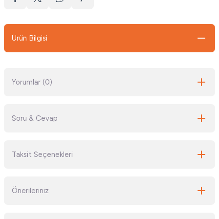
Ürün Bilgisi
Yorumlar (0)
Soru & Cevap
Bu ürüne ilk yorumu siz yapın!
Taksit Seçenekleri
Yorum Yaz
Ürün hakkında henüz soru sorulmamış.
Önerileriniz
Soru Sor
Bu ürünün fiyat bilgisi, resim, ürün açıklamalarında ve diğer konularda