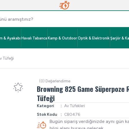
im & Ayakabı
Havalı Tabanca
Kamp & Outdoor
Optik & Elektronik
Şarjör & K
 Tüfeği
(0) Değerlendirme
Browning 825 Game Süperpoze 
Tüfeği
Kategori
Av Tüfekleri
Stok Kodu
CB0476
Bugün sipariş verdiğinizde aynı gün k
bilgi alanı buraya gelecek