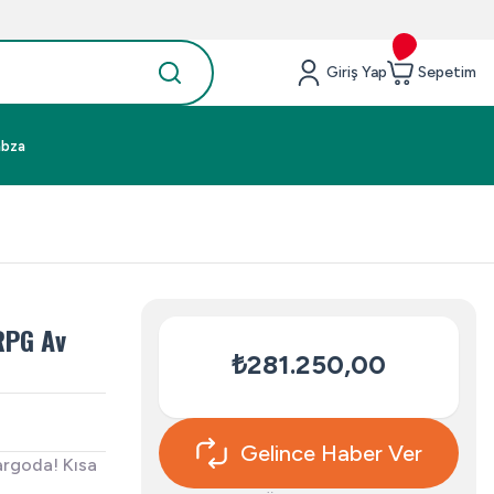
Giriş Yap
Sepetim
abza
RPG Av
₺281.250,00
Gelince Haber Ver
argoda! Kısa