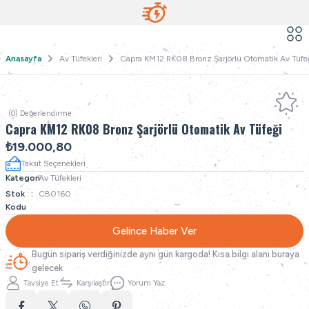
Anasayfa
Av Tüfekleri
Capra KM12 RK08 Bronz Şarjörlü Otomatik Av Tüfe
(0) Değerlendirme
Capra KM12 RK08 Bronz Şarjörlü Otomatik Av Tüfeği
₺19.000,80
Taksit Seçenekleri
Kategori
Av Tüfekleri
Stok
CB0160
Kodu
Gelince Haber Ver
Bugün sipariş verdiğinizde aynı gün kargoda! Kısa bilgi alanı buraya
gelecek
Tavsiye Et
Karşılaştır
Yorum Yaz