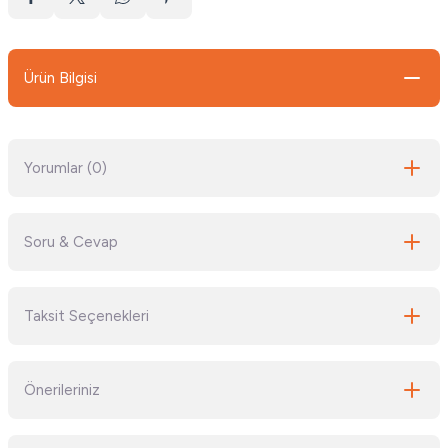
Ürün Bilgisi
Yorumlar (0)
Soru & Cevap
Bu ürüne ilk yorumu siz yapın!
Taksit Seçenekleri
Yorum Yaz
Ürün hakkında henüz soru sorulmamış.
Önerileriniz
Soru Sor
Bu ürünün fiyat bilgisi, resim, ürün açıklamalarında ve diğer konularda