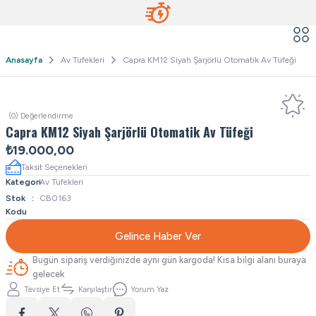
Anasayfa
Av Tüfekleri
Capra KM12 Siyah Şarjörlü Otomatik Av Tüfeği
(0) Değerlendirme
Capra KM12 Siyah Şarjörlü Otomatik Av Tüfeği
₺19.000,00
Taksit Seçenekleri
Kategori
Av Tüfekleri
Stok
CB0163
Kodu
Gelince Haber Ver
Bugün sipariş verdiğinizde aynı gün kargoda! Kısa bilgi alanı buraya
gelecek
Tavsiye Et
Karşılaştır
Yorum Yaz