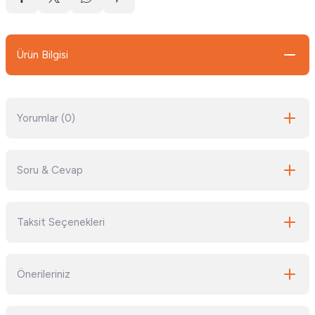
Ürün Bilgisi
Yorumlar (0)
Soru & Cevap
Bu ürüne ilk yorumu siz yapın!
Taksit Seçenekleri
Yorum Yaz
Ürün hakkında henüz soru sorulmamış.
Önerileriniz
Soru Sor
Bu ürünün fiyat bilgisi, resim, ürün açıklamalarında ve diğer konularda