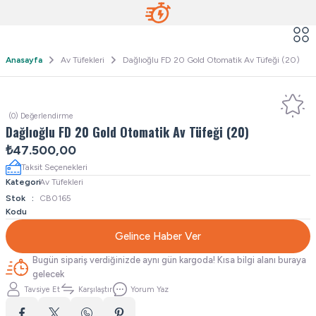
Anasayfa
Av Tüfekleri
Dağlıoğlu FD 20 Gold Otomatik Av Tüfeği (20)
(0) Değerlendirme
Dağlıoğlu FD 20 Gold Otomatik Av Tüfeği (20)
₺47.500,00
Taksit Seçenekleri
Kategori
Av Tüfekleri
Stok
CB0165
Kodu
Gelince Haber Ver
Bugün sipariş verdiğinizde aynı gün kargoda! Kısa bilgi alanı buraya
gelecek
Tavsiye Et
Karşılaştır
Yorum Yaz