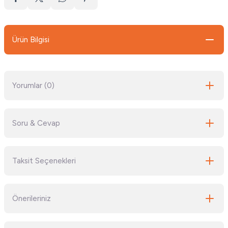
Ürün Bilgisi
Yorumlar (0)
Soru & Cevap
Bu ürüne ilk yorumu siz yapın!
Taksit Seçenekleri
Yorum Yaz
Ürün hakkında henüz soru sorulmamış.
Önerileriniz
Soru Sor
Bu ürünün fiyat bilgisi, resim, ürün açıklamalarında ve diğer konularda