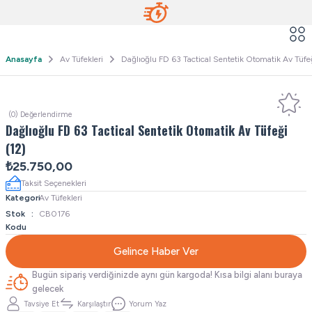
Anasayfa
Av Tüfekleri
Dağlıoğlu FD 63 Tactical Sentetik Otomatik Av Tüfe
(0) Değerlendirme
Dağlıoğlu FD 63 Tactical Sentetik Otomatik Av Tüfeği
(12)
₺25.750,00
Taksit Seçenekleri
Kategori
Av Tüfekleri
Stok
CB0176
Kodu
Gelince Haber Ver
Bugün sipariş verdiğinizde aynı gün kargoda! Kısa bilgi alanı buraya
gelecek
Tavsiye Et
Karşılaştır
Yorum Yaz