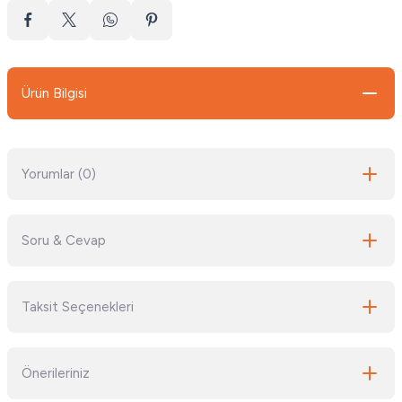
Ürün Bilgisi
Yorumlar (0)
Soru & Cevap
Bu ürüne ilk yorumu siz yapın!
Taksit Seçenekleri
Yorum Yaz
Ürün hakkında henüz soru sorulmamış.
Önerileriniz
Soru Sor