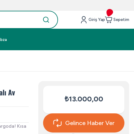
Giriş Yap
Sepetim
abza
lı Av
₺13.000,00
Gelince Haber Ver
argoda! Kısa