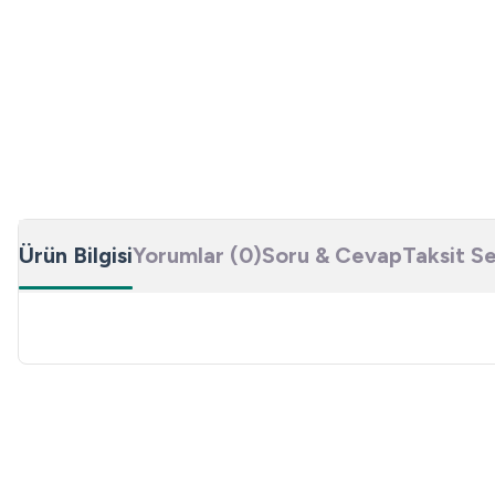
Ürün Bilgisi
Yorumlar (0)
Soru & Cevap
Taksit S
Bu ürünün fiyat bilgisi, resim, ürün açıklamalarında ve diğer konulard
Görüş ve önerileriniz için teşekkür ederiz.