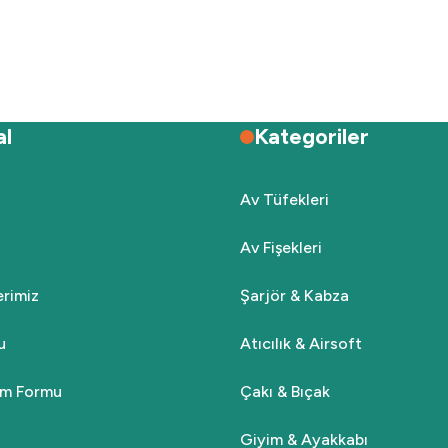
Deneyimini Paylaş
Yorum Yaz
Soru Sor
al
Kategoriler
Av Tüfekleri
Av Fişekleri
Gönder
lerimiz
Şarjör & Kabza
u
Atıcılık & Airsoft
rim Formu
Çakı & Bıçak
Giyim & Ayakkabı