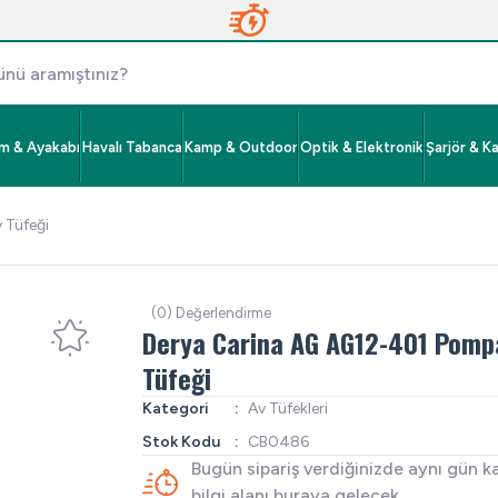
im & Ayakabı
Havalı Tabanca
Kamp & Outdoor
Optik & Elektronik
Şarjör & K
 Tüfeği
(0) Değerlendirme
Derya Carina AG AG12-401 Pompa
Tüfeği
Kategori
Av Tüfekleri
Stok Kodu
CB0486
Bugün sipariş verdiğinizde aynı gün k
bilgi alanı buraya gelecek