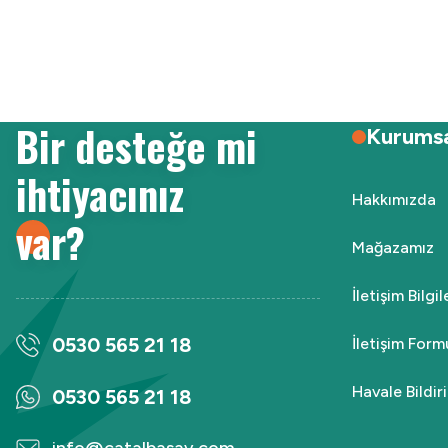
Ürün resmi kalitesiz, bozuk veya görüntülenemiyor.
Ürün açıklamasında eksik bilgiler bulunuyor.
Ürün bilgilerinde hatalar bulunuyor.
Ürün fiyatı diğer sitelerden daha pahalı.
Bir desteğe mi
Bu ürüne benzer farklı alternatifler olmalı.
Kurums
ihtiyacınız
Hakkımızda
var?
Mağazamız
İletişim Bilgi
0530 565 21 18
İletişim Form
Havale Bildi
0530 565 21 18