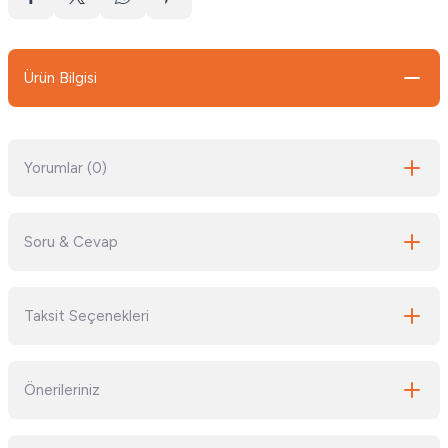
Ürün Bilgisi
Yorumlar (0)
Soru & Cevap
Bu ürüne ilk yorumu siz yapın!
Taksit Seçenekleri
Yorum Yaz
Ürün hakkında henüz soru sorulmamış.
Önerileriniz
Soru Sor
Bu ürünün fiyat bilgisi, resim, ürün açıklamalarında ve diğer konularda