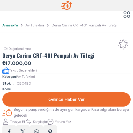
Anasayfa
Av Tüfekleri
Derya Carina CRT-401 Pompalı Av Tüfeği
(0) Değerlendirme
Derya Carina CRT-401 Pompalı Av Tüfeği
₺17.000,00
Taksit Seçenekleri
Kategori
Av Tüfekleri
Stok
CB0490
Kodu
Gelince Haber Ver
Bugün sipariş verdiğinizde aynı gün kargoda! Kısa bilgi alanı buraya
gelecek
Tavsiye Et
Karşılaştır
Yorum Yaz