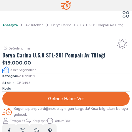
Anasayfa
Av Tüfekleri
Derya Carina U.S.8 STL-201 Pompalı Av Tüfeği
(0) Değerlendirme
Derya Carina U.S.8 STL-201 Pompalı Av Tüfeği
₺19.000,00
Taksit Seçenekleri
Kategori
Av Tüfekleri
Stok
CB0493
Kodu
Gelince Haber Ver
Bugün sipariş verdiğinizde aynı gün kargoda! Kısa bilgi alanı buraya
gelecek
Tavsiye Et
Karşılaştır
Yorum Yaz