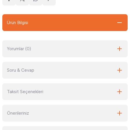
Ürün Bilgisi
Yorumlar (0)
Soru & Cevap
Bu ürüne ilk yorumu siz yapın!
Taksit Seçenekleri
Yorum Yaz
Ürün hakkında henüz soru sorulmamış.
Önerileriniz
Soru Sor
Bu ürünün fiyat bilgisi, resim, ürün açıklamalarında ve diğer konularda