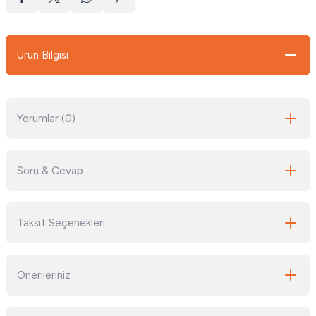
Ürün Bilgisi
Yorumlar (0)
Soru & Cevap
Bu ürüne ilk yorumu siz yapın!
Taksit Seçenekleri
Yorum Yaz
Ürün hakkında henüz soru sorulmamış.
Önerileriniz
Soru Sor
Bu ürünün fiyat bilgisi, resim, ürün açıklamalarında ve diğer konularda