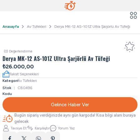
Anasayfa
Av Tüfekleri
Derya MK-12 AS-101Z Ultra Şarjörlü Av Tüfeği
(0) Değerlendirme
Derya MK-12 AS-101Z Ultra Şarjörlü Av Tüfeği
₺26.000,00
Taksit Seçenekleri
Kategori
Av Tüfekleri
Stok
CB0496
Kodu
Gelince Haber Ver
Bugün sipariş verdiğinizde aynı gün kargoda! Kısa bilgi alanı buraya
gelecek
Tavsiye Et
Karşılaştır
Yorum Yaz