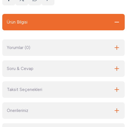
Ürün Bilgisi
Yorumlar (0)
Soru & Cevap
Bu ürüne ilk yorumu siz yapın!
Taksit Seçenekleri
Yorum Yaz
Ürün hakkında henüz soru sorulmamış.
Önerileriniz
Soru Sor
Bu ürünün fiyat bilgisi, resim, ürün açıklamalarında ve diğer konularda