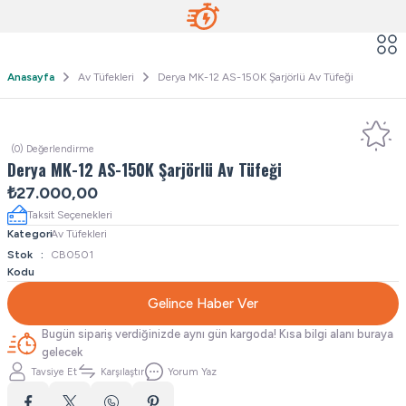
Anasayfa
Av Tüfekleri
Derya MK-12 AS-150K Şarjörlü Av Tüfeği
(0) Değerlendirme
Derya MK-12 AS-150K Şarjörlü Av Tüfeği
₺27.000,00
Taksit Seçenekleri
Kategori
Av Tüfekleri
Stok
CB0501
Kodu
Gelince Haber Ver
Bugün sipariş verdiğinizde aynı gün kargoda! Kısa bilgi alanı buraya
gelecek
Tavsiye Et
Karşılaştır
Yorum Yaz