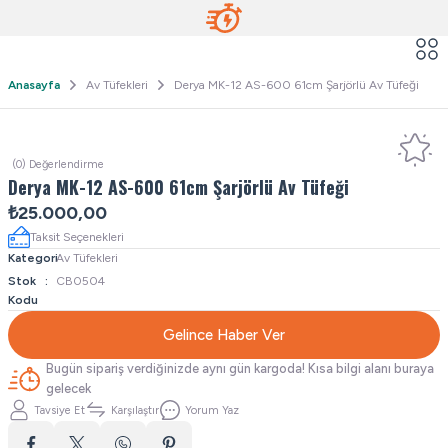
Anasayfa
Av Tüfekleri
Derya MK-12 AS-600 61cm Şarjörlü Av Tüfeği
(0) Değerlendirme
Derya MK-12 AS-600 61cm Şarjörlü Av Tüfeği
₺25.000,00
Taksit Seçenekleri
Kategori
Av Tüfekleri
Stok
CB0504
Kodu
Gelince Haber Ver
Bugün sipariş verdiğinizde aynı gün kargoda! Kısa bilgi alanı buraya
gelecek
Tavsiye Et
Karşılaştır
Yorum Yaz