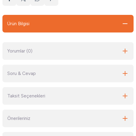
Ürün Bilgisi
Yorumlar (0)
Soru & Cevap
Bu ürüne ilk yorumu siz yapın!
Taksit Seçenekleri
Yorum Yaz
Ürün hakkında henüz soru sorulmamış.
Önerileriniz
Soru Sor
Bu ürünün fiyat bilgisi, resim, ürün açıklamalarında ve diğer konularda