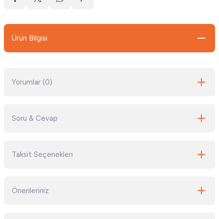
Ürün Bilgisi
Yorumlar (0)
Soru & Cevap
Bu ürüne ilk yorumu siz yapın!
Taksit Seçenekleri
Yorum Yaz
Ürün hakkında henüz soru sorulmamış.
Önerileriniz
Soru Sor
Bu ürünün fiyat bilgisi, resim, ürün açıklamalarında ve diğer konularda