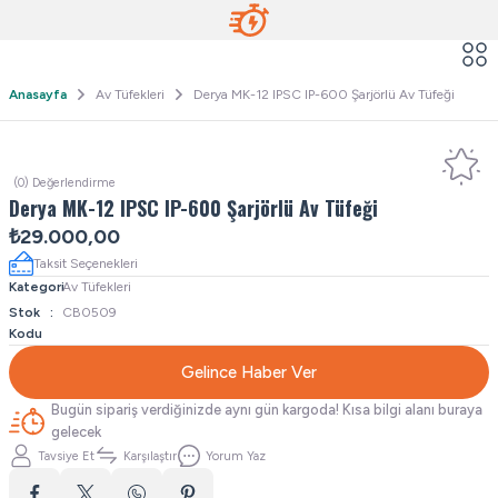
Anasayfa
Av Tüfekleri
Derya MK-12 IPSC IP-600 Şarjörlü Av Tüfeği
(0) Değerlendirme
Derya MK-12 IPSC IP-600 Şarjörlü Av Tüfeği
₺29.000,00
Taksit Seçenekleri
Kategori
Av Tüfekleri
Stok
CB0509
Kodu
Gelince Haber Ver
Bugün sipariş verdiğinizde aynı gün kargoda! Kısa bilgi alanı buraya
gelecek
Tavsiye Et
Karşılaştır
Yorum Yaz