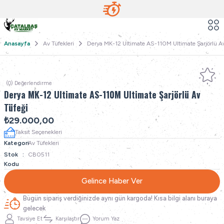
Anasayfa
Av Tüfekleri
Derya MK-12 Ultimate AS-110M Ultimate Şarjörlü Av
(0) Değerlendirme
Derya MK-12 Ultimate AS-110M Ultimate Şarjörlü Av
Tüfeği
₺29.000,00
Taksit Seçenekleri
Kategori
Av Tüfekleri
Stok
CB0511
Kodu
Gelince Haber Ver
Bugün sipariş verdiğinizde aynı gün kargoda! Kısa bilgi alanı buraya
gelecek
Tavsiye Et
Karşılaştır
Yorum Yaz