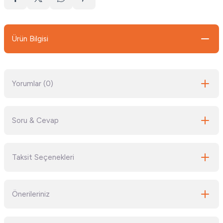
Ürün Bilgisi
Yorumlar (0)
Soru & Cevap
Bu ürüne ilk yorumu siz yapın!
Taksit Seçenekleri
Yorum Yaz
Ürün hakkında henüz soru sorulmamış.
Önerileriniz
Soru Sor
Bu ürünün fiyat bilgisi, resim, ürün açıklamalarında ve diğer konularda