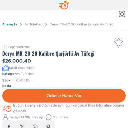
Anasayfa
Av Tüfekleri
Derya MK-20 20 Kalibre Şarjörlü Av Tüfeği
(0) Değerlendirme
Derya MK-20 20 Kalibre Şarjörlü Av Tüfeği
₺26.000,40
Taksit Seçenekleri
Kategori
Av Tüfekleri
Stok
CB0512
Kodu
Gelince Haber Ver
Bugün sipariş verdiğinizde aynı gün kargoda! Kısa bilgi alanı buraya
gelecek
Tavsiye Et
Karşılaştır
Yorum Yaz