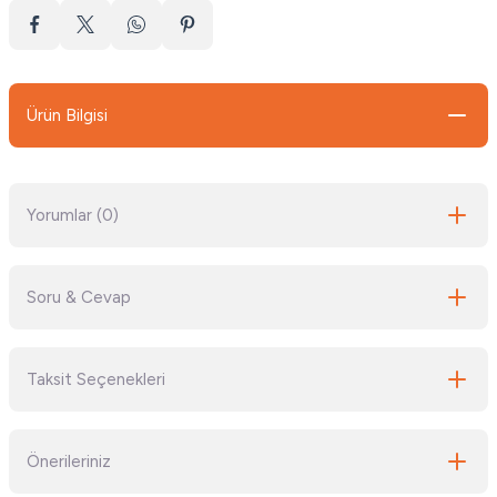
Ürün Bilgisi
Yorumlar (0)
Soru & Cevap
Bu ürüne ilk yorumu siz yapın!
Taksit Seçenekleri
Yorum Yaz
Ürün hakkında henüz soru sorulmamış.
Önerileriniz
Soru Sor