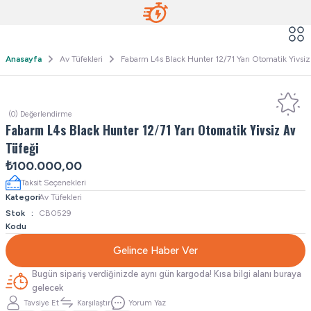
Anasayfa
Av Tüfekleri
Fabarm L4s Black Hunter 12/71 Yarı Otomatik Yivsiz
(0) Değerlendirme
Fabarm L4s Black Hunter 12/71 Yarı Otomatik Yivsiz Av
Tüfeği
₺100.000,00
Taksit Seçenekleri
Kategori
Av Tüfekleri
Stok
CB0529
Kodu
Gelince Haber Ver
Bugün sipariş verdiğinizde aynı gün kargoda! Kısa bilgi alanı buraya
gelecek
Tavsiye Et
Karşılaştır
Yorum Yaz