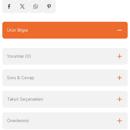
Ürün Bilgisi
Yorumlar (0)
Soru & Cevap
Bu ürüne ilk yorumu siz yapın!
Taksit Seçenekleri
Yorum Yaz
Ürün hakkında henüz soru sorulmamış.
Önerileriniz
Soru Sor