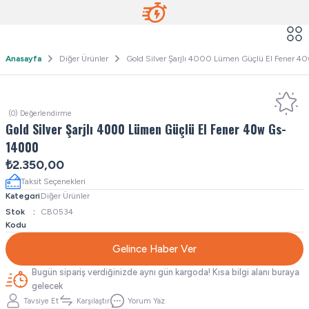
Anasayfa
Diğer Ürünler
Gold Silver Şarjlı 4000 Lümen Güçlü El Fener 
(0) Değerlendirme
Gold Silver Şarjlı 4000 Lümen Güçlü El Fener 40w Gs-
14000
₺2.350,00
Taksit Seçenekleri
Kategori
Diğer Ürünler
Stok
CB0534
Kodu
Gelince Haber Ver
Bugün sipariş verdiğinizde aynı gün kargoda! Kısa bilgi alanı buraya
gelecek
Tavsiye Et
Karşılaştır
Yorum Yaz