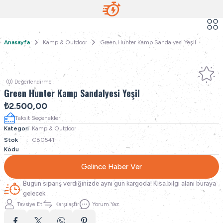
Anasayfa
Kamp & Outdoor
Green Hunter Kamp Sandalyesi Yeşil
(0) Değerlendirme
Green Hunter Kamp Sandalyesi Yeşil
₺2.500,00
Taksit Seçenekleri
Kategori
Kamp & Outdoor
Stok
CB0541
Kodu
Gelince Haber Ver
Bugün sipariş verdiğinizde aynı gün kargoda! Kısa bilgi alanı buraya
gelecek
Tavsiye Et
Karşılaştır
Yorum Yaz