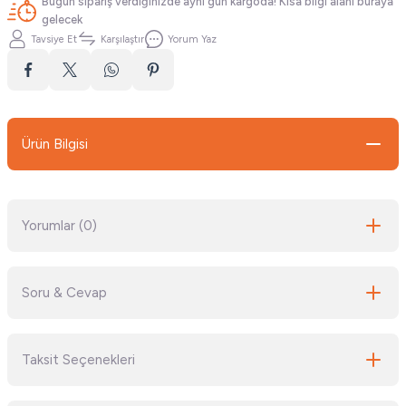
Bugün sipariş verdiğinizde aynı gün kargoda! Kısa bilgi alanı buraya
gelecek
Tavsiye Et
Karşılaştır
Yorum Yaz
Ürün Bilgisi
Yorumlar (0)
Soru & Cevap
Bu ürüne ilk yorumu siz yapın!
Taksit Seçenekleri
Yorum Yaz
Ürün hakkında henüz soru sorulmamış.