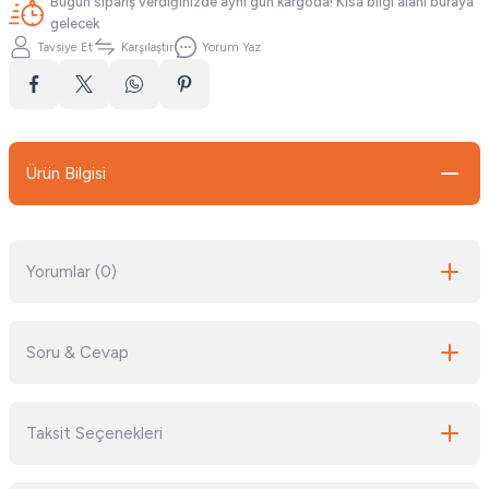
Bugün sipariş verdiğinizde aynı gün kargoda! Kısa bilgi alanı buraya
gelecek
Tavsiye Et
Karşılaştır
Yorum Yaz
Ürün Bilgisi
Yorumlar (0)
Soru & Cevap
Bu ürüne ilk yorumu siz yapın!
Taksit Seçenekleri
Yorum Yaz
Ürün hakkında henüz soru sorulmamış.