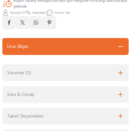
Bugün sipariş verdiğinizde aynı gün kargoda! Kısa bilgi alanı buraya
gelecek
Tavsiye Et
Karşılaştır
Yorum Yaz
Ürün Bilgisi
Yorumlar (0)
Soru & Cevap
Bu ürüne ilk yorumu siz yapın!
Taksit Seçenekleri
Yorum Yaz
Ürün hakkında henüz soru sorulmamış.