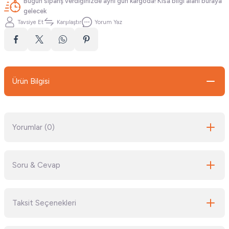
Bugün sipariş verdiğinizde aynı gün kargoda! Kısa bilgi alanı buraya
gelecek
Tavsiye Et
Karşılaştır
Yorum Yaz
Ürün Bilgisi
Yorumlar (0)
Soru & Cevap
Bu ürüne ilk yorumu siz yapın!
Taksit Seçenekleri
Yorum Yaz
Ürün hakkında henüz soru sorulmamış.