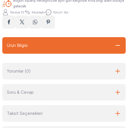
Bugün sipariş verdiğinizde aynı gün kargoda! Kısa bilgi alanı buraya
gelecek
Tavsiye Et
Karşılaştır
Yorum Yaz
Ürün Bilgisi
Yorumlar (0)
Soru & Cevap
Bu ürüne ilk yorumu siz yapın!
Taksit Seçenekleri
Yorum Yaz
Ürün hakkında henüz soru sorulmamış.