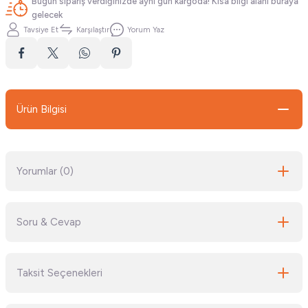
Bugün sipariş verdiğinizde aynı gün kargoda! Kısa bilgi alanı buraya
gelecek
Tavsiye Et
Karşılaştır
Yorum Yaz
Ürün Bilgisi
Yorumlar (0)
Soru & Cevap
Bu ürüne ilk yorumu siz yapın!
Taksit Seçenekleri
Yorum Yaz
Ürün hakkında henüz soru sorulmamış.