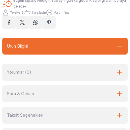
Bugün sipariş verdiğinizde aynı gün kargoda! Kısa bilgi alanı buraya
gelecek
Tavsiye Et
Karşılaştır
Yorum Yaz
Ürün Bilgisi
Yorumlar (0)
Soru & Cevap
Bu ürüne ilk yorumu siz yapın!
Taksit Seçenekleri
Yorum Yaz
Ürün hakkında henüz soru sorulmamış.