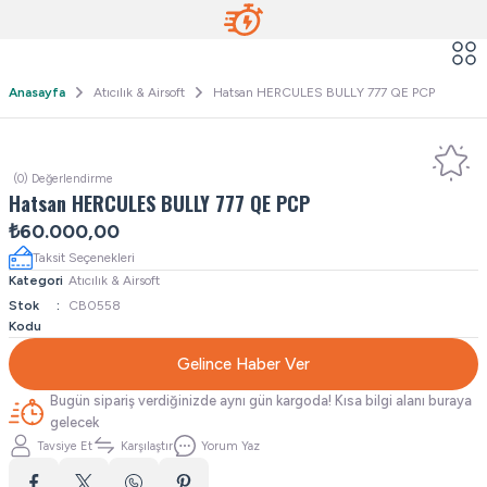
Anasayfa
Atıcılık & Airsoft
Hatsan HERCULES BULLY 777 QE PCP
(0) Değerlendirme
Hatsan HERCULES BULLY 777 QE PCP
₺60.000,00
Taksit Seçenekleri
Kategori
Atıcılık & Airsoft
Stok
CB0558
Kodu
Gelince Haber Ver
Bugün sipariş verdiğinizde aynı gün kargoda! Kısa bilgi alanı buraya
gelecek
Tavsiye Et
Karşılaştır
Yorum Yaz