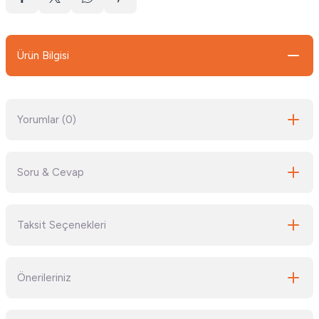
Ürün Bilgisi
Yorumlar (0)
Soru & Cevap
Bu ürüne ilk yorumu siz yapın!
Taksit Seçenekleri
Yorum Yaz
Ürün hakkında henüz soru sorulmamış.
Önerileriniz
Soru Sor
Bu ürünün fiyat bilgisi, resim, ürün açıklamalarında ve diğer konularda