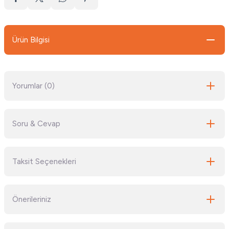
Ürün Bilgisi
Yorumlar (0)
Soru & Cevap
Bu ürüne ilk yorumu siz yapın!
Taksit Seçenekleri
Yorum Yaz
Ürün hakkında henüz soru sorulmamış.
Önerileriniz
Soru Sor
Bu ürünün fiyat bilgisi, resim, ürün açıklamalarında ve diğer konularda