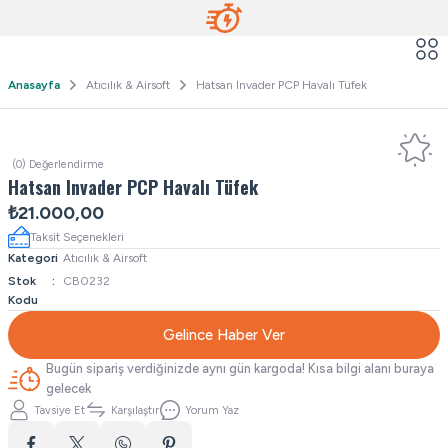
Anasayfa
Atıcılık & Airsoft
Hatsan Invader PCP Havalı Tüfek
(0) Değerlendirme
Hatsan Invader PCP Havalı Tüfek
₺21.000,00
Taksit Seçenekleri
Kategori
Atıcılık & Airsoft
Stok
CB0232
Kodu
Gelince Haber Ver
Bugün sipariş verdiğinizde aynı gün kargoda! Kısa bilgi alanı buraya
gelecek
Tavsiye Et
Karşılaştır
Yorum Yaz