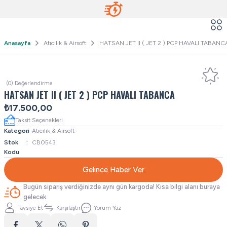
Anasayfa
Atıcılık & Airsoft
HATSAN JET II ( JET 2 ) PCP HAVALI TABANC
(0) Değerlendirme
HATSAN JET II ( JET 2 ) PCP HAVALI TABANCA
₺17.500,00
Taksit Seçenekleri
Kategori
Atıcılık & Airsoft
Stok
CB0543
Kodu
Gelince Haber Ver
Bugün sipariş verdiğinizde aynı gün kargoda! Kısa bilgi alanı buraya
gelecek
Tavsiye Et
Karşılaştır
Yorum Yaz