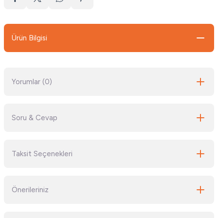
Ürün Bilgisi
Yorumlar (0)
Soru & Cevap
Bu ürüne ilk yorumu siz yapın!
Taksit Seçenekleri
Yorum Yaz
Ürün hakkında henüz soru sorulmamış.
Önerileriniz
Soru Sor
Bu ürünün fiyat bilgisi, resim, ürün açıklamalarında ve diğer konularda