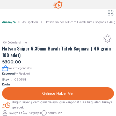
Anasayfa
Av Fişekleri
Hatsan Sniper 6.35mm Havalı Tüfek Saçması ( 46 gr
(0) Değerlendirme
Hatsan Sniper 6.35mm Havalı Tüfek Saçması ( 46 grain -
100 adet)
₺300,00
Taksit Seçenekleri
Kategori
Av Fişekleri
Stok
CB0561
Kodu
Gelince Haber Ver
Bugün sipariş verdiğinizde aynı gün kargoda! Kısa bilgi alanı buraya
gelecek
Tavsiye Et
Karşılaştır
Yorum Yaz