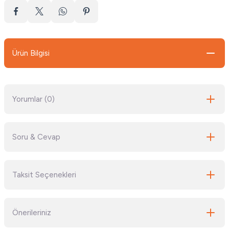
Ürün Bilgisi
Yorumlar (0)
Soru & Cevap
Bu ürüne ilk yorumu siz yapın!
Taksit Seçenekleri
Yorum Yaz
Ürün hakkında henüz soru sorulmamış.
Önerileriniz
Soru Sor