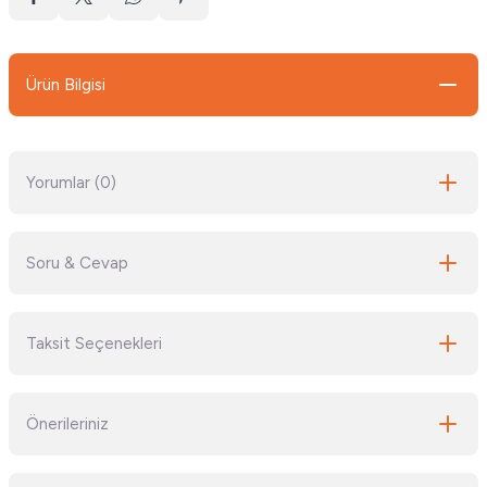
Ürün Bilgisi
Yorumlar (0)
Soru & Cevap
Bu ürüne ilk yorumu siz yapın!
Taksit Seçenekleri
Yorum Yaz
Ürün hakkında henüz soru sorulmamış.
Önerileriniz
Soru Sor
Bu ürünün fiyat bilgisi, resim, ürün açıklamalarında ve diğer konularda