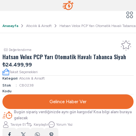
Anasayfa
Atıcılık & Airsoft
Hatsan Velox PCP Yarı Otomatik Havalı Tabanca
(0) Değerlendirme
Hatsan Velox PCP Yarı Otomatik Havalı Tabanca Siyah
₺24.499,99
Taksit Seçenekleri
Kategori
Atıcılık & Airsoft
Stok
CB0238
Kodu
Gelince Haber Ver
Bugün sipariş verdiğinizde aynı gün kargoda! Kısa bilgi alanı buraya
gelecek
Tavsiye Et
Karşılaştır
Yorum Yaz