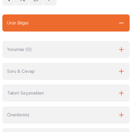
Ürün Bilgisi
Yorumlar (0)
Soru & Cevap
Bu ürüne ilk yorumu siz yapın!
Taksit Seçenekleri
Yorum Yaz
Ürün hakkında henüz soru sorulmamış.
Önerileriniz
Soru Sor
Bu ürünün fiyat bilgisi, resim, ürün açıklamalarında ve diğer konularda