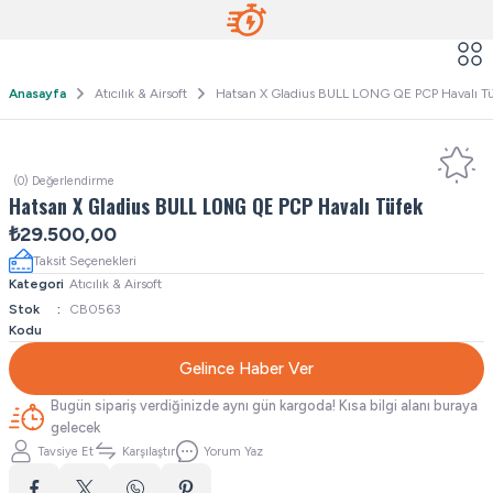
Anasayfa
Atıcılık & Airsoft
Hatsan X Gladius BULL LONG QE PCP Havalı T
(0) Değerlendirme
Hatsan X Gladius BULL LONG QE PCP Havalı Tüfek
₺29.500,00
Taksit Seçenekleri
Kategori
Atıcılık & Airsoft
Stok
CB0563
Kodu
Gelince Haber Ver
Bugün sipariş verdiğinizde aynı gün kargoda! Kısa bilgi alanı buraya
gelecek
Tavsiye Et
Karşılaştır
Yorum Yaz